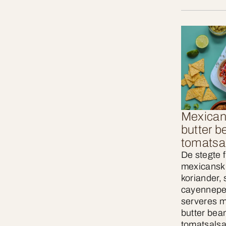
Mexicans
butter b
tomatsa
De stegte f
mexicansk 
koriander
cayennepe
serveres me
butter bean
tomatsalsa