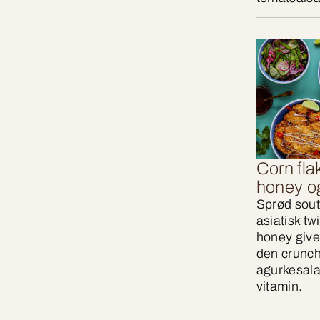
Corn fla
honey o
Sprød sout
asiatisk tw
honey giver
den crunchy
agurkesala
vitamin.