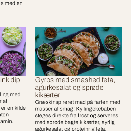
es med en
ink dip
Gyros med smashed feta,
agurkesalat og sprøde
kikærter
lling med
 af
Græskinspireret mad på farten med
er en kilde
masser af smag! Kyllingekebaben
aten
steges direkte fra frost og serveres
tamin.
med sprøde bagte kikærter, syrlig
agurkesalat og proteinrig feta.