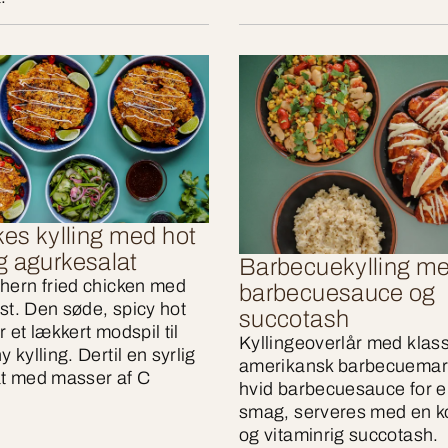
kes kylling med hot
g agurkesalat
Barbecuekylling me
hern fried chicken med
barbecuesauce og
ist. Den søde, spicy hot
succotash
 et lækkert modspil til
Kyllingeoverlår med klass
 kylling. Dertil en syrlig
amerikansk barbecuemar
t med masser af C
hvid barbecuesauce for e
smag, serveres med en ko
og vitaminrig succotash.