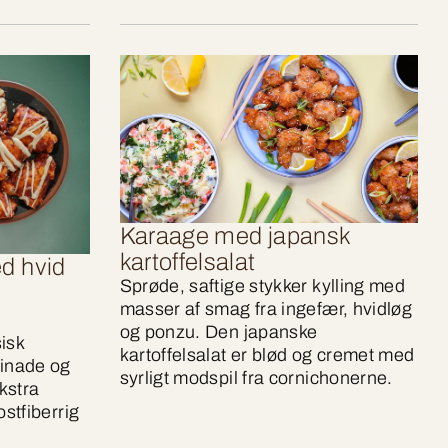
Karaage med japansk
kartoffelsalat
d hvid
Sprøde, saftige stykker kylling med
masser af smag fra ingefær, hvidløg
og ponzu. Den japanske
isk
kartoffelsalat er blød og cremet med
inade og
syrligt modspil fra cornichonerne.
kstra
stfiberrig