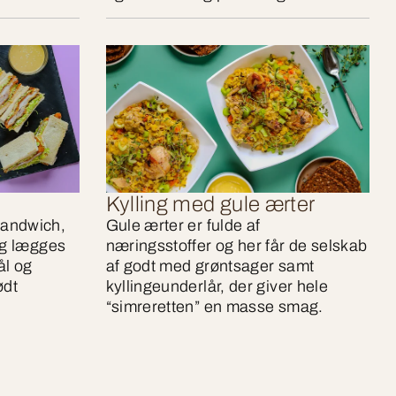
Kylling med gule ærter
sandwich,
Gule ærter er fulde af
ng lægges
næringsstoffer og her får de selskab
ål og
af godt med grøntsager samt
ødt
kyllingeunderlår, der giver hele
“simreretten” en masse smag.