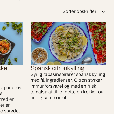
Sorter opskrifter
ske
Spansk citronkylling
Syrlig tapasinspireret spansk kylling
med få ingredienser. Citron styrker
immunforsvaret og med en frisk
s, paneres
tomatsalat til, er dette en lækker og
s,
hurtig sommerret.
 med en
er er
e sprøde,