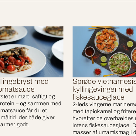
llingebryst med
Sprøde vietnamesi
 tomatsauce
kyllingevinger med
fiskesauceglace
stet er mørt, saftigt og
protein – og sammen med
2-leds vingerne marinere
omatsauce får du et
med tapiokamel og fritere
 måltid, der både giver
hvorefter de overhældes
varmer godt.
intens fiskesauceglace. D
masser af umamismag i d