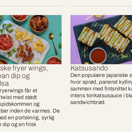
ke fryer wings,
Katsusando
ean dip og
Den populære japanske 
hvor sprød, paneret kylli
lsa
sammen med fintsnittet k
ryerwings får et
intens tonkatsusauce i bl
twist med stødt
sandwichbrød.
, spidskommen og
ber inden de varmes. De
d en porteinrig, syrlig
 dip og en frisk
.