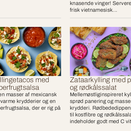
knasende vinger! Server
frisk vietnamesisk...
yllingetacos med
Zataarkylling med p
eberfrugtsalsa
og rødkålssalat
gen masser af mexicansk
Mellemøstliginspireret ky
varme krydderier og en
sprød panering og masser
rfrugtsalsa, der er rig på
krydderi. Rødbededippen 
til kostfibre og rødkålssal
indeholder godt med C vi