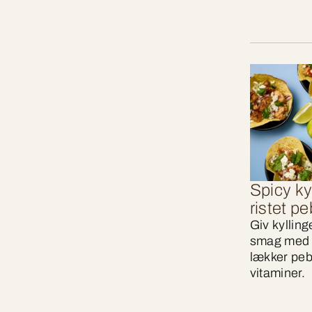
Spicy k
ristet p
Giv kyllin
smag med 
lækker pebe
vitaminer.