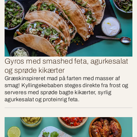
Gyros med smashed feta, agurkesalat
og sprøde kikærter
Græskinspireret mad på farten med masser af
smag! Kyllingekebaben steges direkte fra frost og
serveres med sprøde bagte kikærter, syrlig
agurkesalat og proteinrig feta.