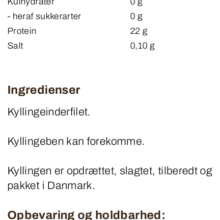
Kulhydrater
0 g
- heraf sukkerarter
0 g
Protein
22 g
Salt
0,10 g
Ingredienser
Kyllingeinderfilet.
Kyllingeben kan forekomme.
Kyllingen er opdrættet, slagtet, tilberedt og
pakket i Danmark.
Opbevaring og holdbarhed: