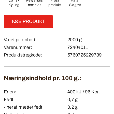
Dansk
Nøglehuls
Frost
Halal
Kylling
mærket
produkt
Slagtet
KØB PRODUKT
Vægt pr. enhed:
2000 g
Varenummer:
72404011
Produktstregkode:
5760725229739
Næringsindhold pr. 100 g.:
Energi
400 kJ / 96 Kcal
Fedt
0,7 g
- heraf mættet fedt
0,2 g