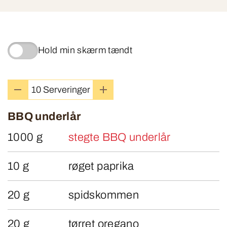
Hold min skærm tændt
BBQ underlår
1000 g
stegte BBQ underlår
10 g
røget paprika
20 g
spidskommen
20 g
tørret oregano