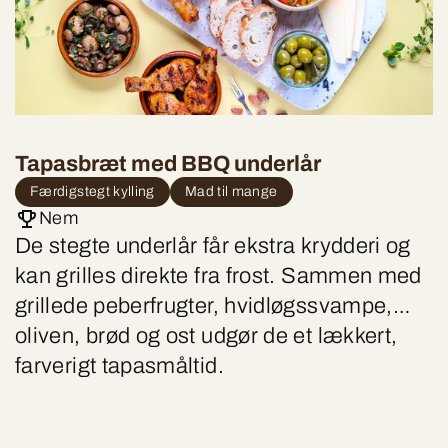
Tapasbræt med BBQ underlår
Færdigstegt kylling
Mad til mange
Nem
De stegte underlår får ekstra krydderi og
kan grilles direkte fra frost. Sammen med
grillede peberfrugter, hvidløgssvampe,
oliven, brød og ost udgør de et lækkert,
farverigt tapasmåltid.