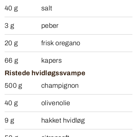
40 g
salt
3 g
peber
20 g
frisk oregano
66 g
kapers
Ristede hvidløgssvampe
500 g
champignon
40 g
olivenolie
9 g
hakket hvidløg