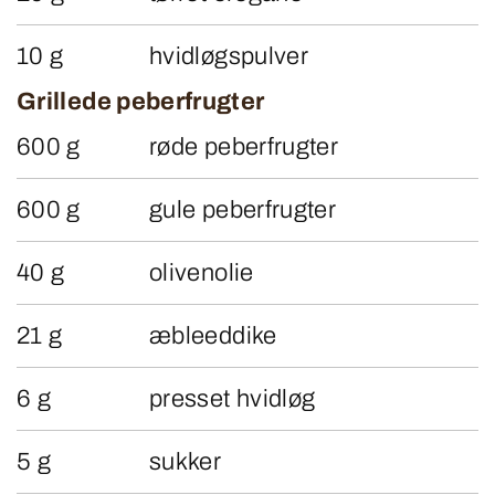
10 g
hvidløgspulver
Grillede peberfrugter
600 g
røde peberfrugter
600 g
gule peberfrugter
40 g
olivenolie
21 g
æbleeddike
6 g
presset hvidløg
5 g
sukker