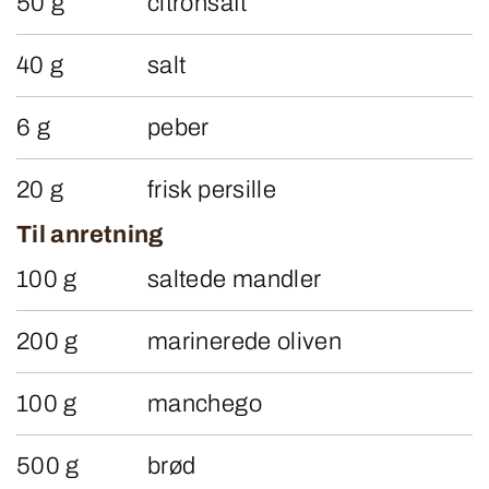
50 g
citronsaft
40 g
salt
6 g
peber
20 g
frisk persille
Til anretning
100 g
saltede mandler
200 g
marinerede oliven
100 g
manchego
500 g
brød