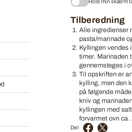
Hold min skærm 
Tilberedning
Alle ingredienser 
pasta/marinade og
Kyllingen vendes 
timer. Marinaden t
gennemsteges i ov
Til opskriften er 
kylling, men den k
ød
på følgende måde:
kniv og marinaden
kyllingen med salt
forvarmet ovn ca. 
Del