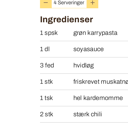
Ingredienser
1 spsk
grøn karrypasta
1 dl
soyasauce
3 fed
hvidløg
1 stk
friskrevet muskatn
1 tsk
hel kardemomme
2 stk
stærk chili