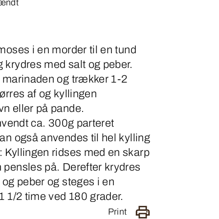
tændt
moses i en morder til en tund
 krydres med salt og peber.
i marinaden og trækker 1-2
ørres af og kyllingen
n eller på pande.
anvendt ca. 300g parteret
an også anvendes til hel kylling
 Kyllingen ridses med en skarp
 pensles på. Derefter krydres
 og peber og steges i en
1 1/2 time ved 180 grader.
Print