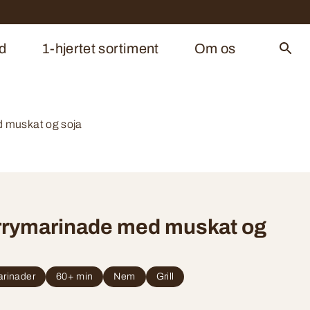
d
1-hjertet sortiment
Om os
 muskat og soja
rrymarinade med muskat og
rinader
60+ min
Nem
Grill