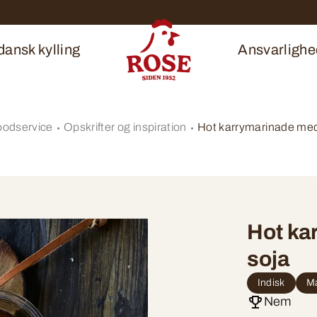
ansk kylling
Ansvarlighe
oodservice
Opskrifter og inspiration
Hot karrymarinade med
Hot ka
soja
Indisk
Ma
Nem