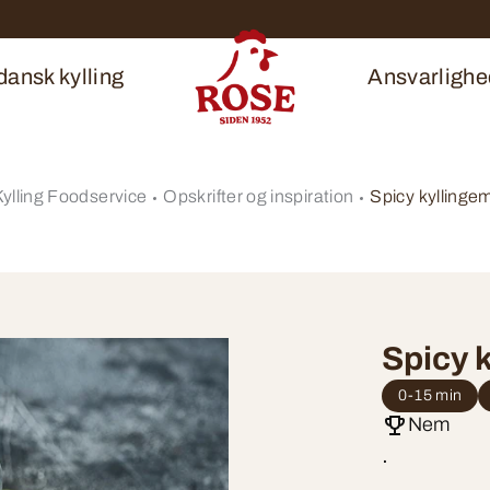
ansk kylling
Ansvarlighe
lling Foodservice
Opskrifter og inspiration
Spicy kyllinge
Spicy 
0-15 min
Nem
.