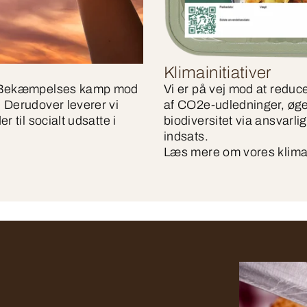
Klimainitiativer
ns Bekæmpelses kamp mod
Vi er på vej mod at reduc
 Derudover leverer vi
af CO2e-udledninger, øge
 til socialt udsatte i
biodiversitet via ansvarl
indsats.
Læs mere om vores klimai