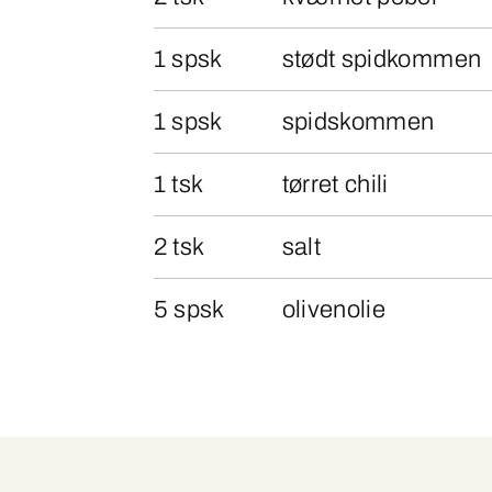
1 spsk
stødt spidkommen
1 spsk
spidskommen
1 tsk
tørret chili
2 tsk
salt
5 spsk
olivenolie