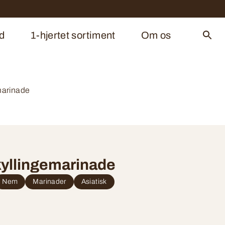
d
1-hjertet sortiment
Om os
marinade
kyllingemarinade
Nem
Marinader
Asiatisk