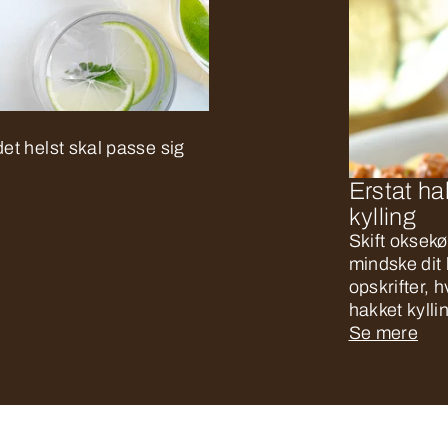
et helst skal passe sig
Erstat h
kylling
Skift oksekø
mindske dit 
opskrifter, h
hakket kylli
Se mere