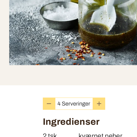
Ingredienser
2 tsk
kværnet peber