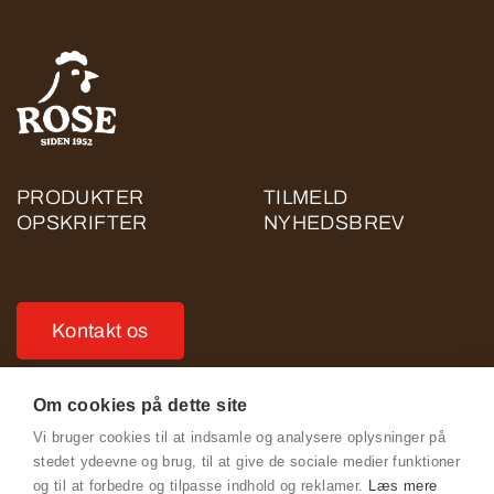
PRODUKTER
TILMELD
OPSKRIFTER
NYHEDSBREV
Kontakt os
Om cookies på dette site
Vi bruger cookies til at indsamle og analysere oplysninger på
stedet ydeevne og brug, til at give de sociale medier funktioner
Se Fødevarestyrelsens smiley-rapporter
og til at forbedre og tilpasse indhold og reklamer.
Læs mere