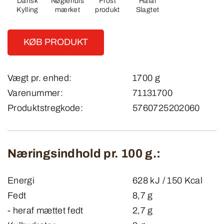
Dansk
Nøglehuls
Frost
Halal
Kylling
mærket
produkt
Slagtet
KØB PRODUKT
Vægt pr. enhed:
1700 g
Varenummer:
71131700
Produktstregkode:
5760725202060
Næringsindhold pr. 100 g.:
Energi
628 kJ / 150 Kcal
Fedt
8,7 g
- heraf mættet fedt
2,7 g