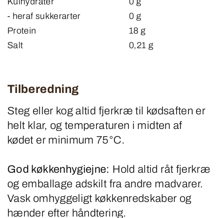
Kulhydrater
0 g
- heraf sukkerarter
0 g
Protein
18 g
Salt
0,21 g
Tilberedning
Steg eller kog altid fjerkræ til kødsaften er
helt klar, og temperaturen i midten af
kødet er minimum 75°C.
God køkkenhygiejne:
Hold altid råt fjerkræ
og emballage adskilt fra andre madvarer.
Vask omhyggeligt køkkenredskaber og
hænder efter håndtering.