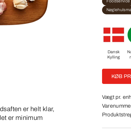
Foodservice
Nøglehulsm
Dansk
N
Kylling
KØB P
Vægt pr. en
Varenumme
ødsaften er helt klar,
Produktstre
ødet er minimum