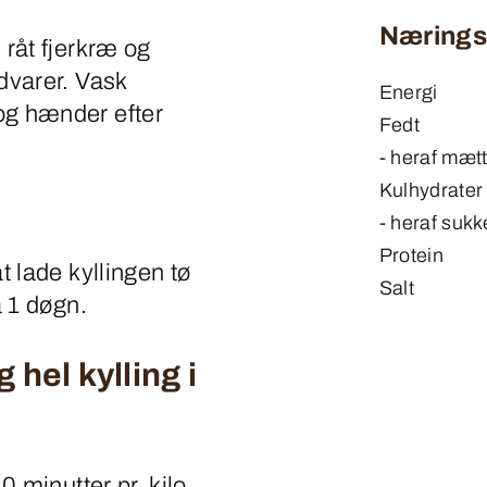
Næringsi
 råt fjerkræ og
dvarer. Vask
Energi
og hænder efter
Fedt
- heraf mætt
Kulhydrater
- heraf sukk
Protein
t lade kyllingen tø
Salt
a 1 døgn.
 hel kylling i
0 minutter pr. kilo.