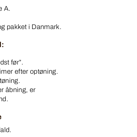
e A.
 og pakket i Danmark.
d:
st før”.
imer efter optøning.
tøning.
r åbning, er
nd.
e
fald.