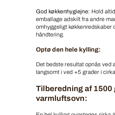
God køkkenhygiejne:
Hold altid
emballage adskilt fra andre ma
omhyggeligt køkkenredskaber 
håndtering.
Optø den hele kylling:
Det bedste resultat opnås ved a
langsomt i ved +5 grader i cirk
Tilberedning af 1500 g
varmluftsovn:
En hel kylling ovnsteges cirka 4