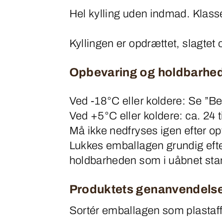
Hel kylling uden indmad. Klass
Kyllingen er opdrættet, slagtet
Opbevaring og holdbarhe
Ved -18°C eller koldere: Se ”Bed
Ved +5°C eller koldere: ca. 24 t
Må ikke nedfryses igen efter op
Lukkes emballagen grundig efte
holdbarheden som i uåbnet sta
Produktets genanvendels
Sortér emballagen som plastaf