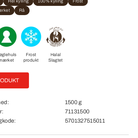
Hel kylling
100% kylling
Frost
ærket
Rå
øglehuls
Frost
Halal
mærket
produkt
Slagtet
RODUKT
hed:
1500 g
r:
71131500
gkode:
5701327515011