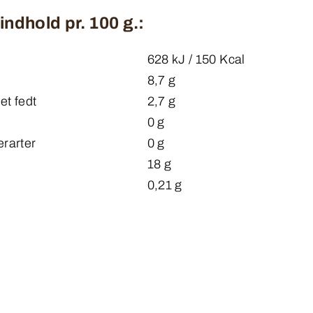
ndhold pr. 100 g.:
628 kJ / 150 Kcal
8,7 g
et fedt
2,7 g
0 g
erarter
0 g
18 g
0,21 g