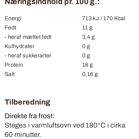
Næringsindhold pr. 100 g.:
Energi
713 kJ / 170 Kcal
Fedt
11 g
- heraf mættet fedt
3,4 g
Kulhydrater
0 g
- heraf sukkerarter
0 g
Protein
18 g
Salt
0,16 g
Tilberedning
Direkte fra frost:
Steges i varmluftsovn ved 180°C i cirka
60 minutter.