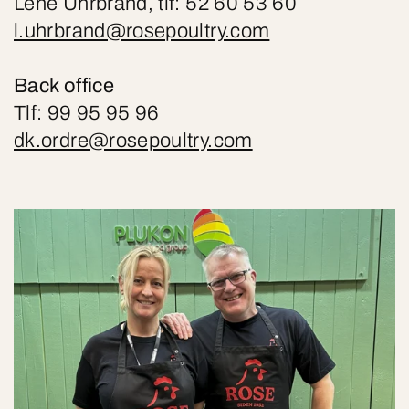
Lene Uhrbrand, tlf: 52 60 53 60
l.uhrbrand@rosepoultry.com
Back office
Tlf: 99 95 95 96
dk.ordre@rosepoultry.com