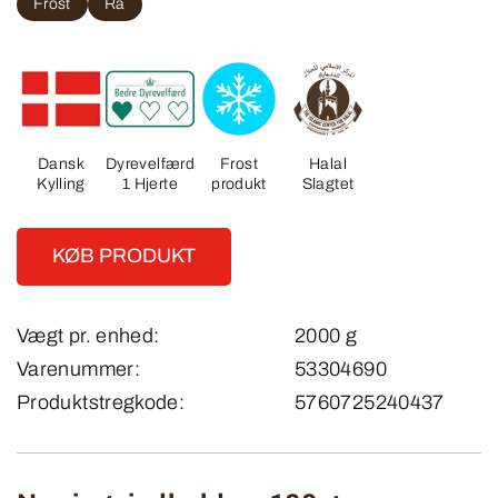
Frost
Rå
Dansk
Dyrevelfærd
Frost
Halal
Kylling
1 Hjerte
produkt
Slagtet
KØB PRODUKT
Vægt pr. enhed:
2000 g
Varenummer:
53304690
Produktstregkode:
5760725240437