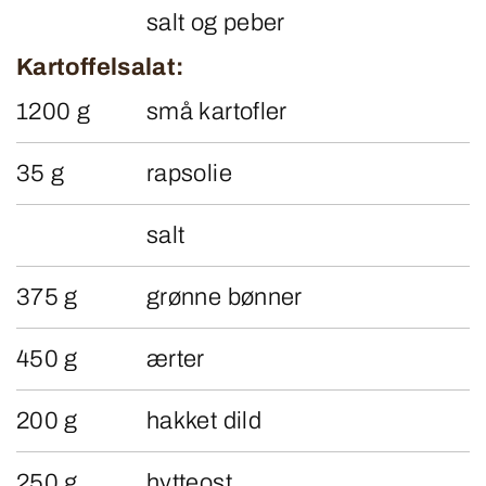
salt og peber
Kartoffelsalat:
1200 g
små kartofler
35 g
rapsolie
salt
375 g
grønne bønner
450 g
ærter
200 g
hakket dild
250 g
hytteost