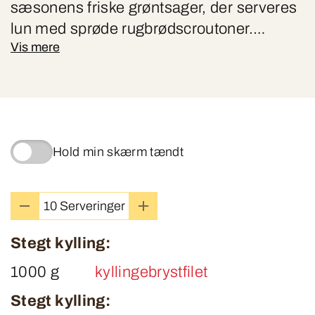
sæsonens friske grøntsager, der serveres
lun med sprøde rugbrødscroutoner.
Vis mere
Mætter godt og indeholder masser af
kostfibre.
Hold min skærm tændt
Stegt kylling:
1000 g
kyllingebrystfilet
Stegt kylling: