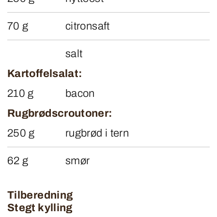
70 g
citronsaft
salt
Kartoffelsalat:
210 g
bacon
Rugbrødscroutoner:
250 g
rugbrød i tern
62 g
smør
Tilberedning
Stegt kylling