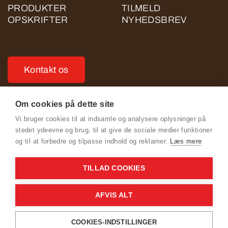
PRODUKTER
TILMELD
OPSKRIFTER
NYHEDSBREV
Kontakt os
Om cookies på dette site
Vi bruger cookies til at indsamle og analysere oplysninger på
stedet ydeevne og brug, til at give de sociale medier funktioner
Se Fødevarestyrelsens smiley-rapporter
og til at forbedre og tilpasse indhold og reklamer.
Læs mere
Cookie- og Privatlivspolitik for ROSE POULTRY (ligger på
TILLAD COOKIES
rosekylling.dk)
Adfærdskodeks for ROSE POULTRY
AFVIS ALT
General Terms & Conditions
COOKIES-INDSTILLINGER