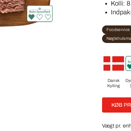
Kolli: 
Indpak
Foodservice
Nøglehulsm
Dansk
Dy
Kylling
KØB P
Vægt pr. en