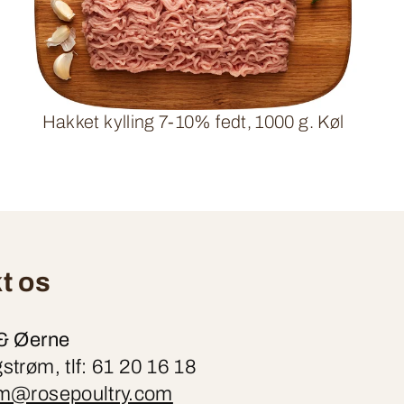
Hakket kylling 7-10% fedt, 1000 g. Køl
t os
& Øerne
trøm, tlf: 61 20 16 18
om@rosepoultry.com