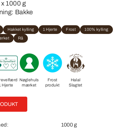
8 x 1000 g
ning: Bakke
Hakket kylling
1 Hjerte
Frost
100% kylling
ærket
Rå
revelfærd
Nøglehuls
Frost
Halal
1 Hjerte
mærket
produkt
Slagtet
RODUKT
hed:
1000 g