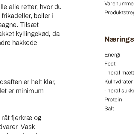
Varenumme
le alle retter, hvor du
Produktstre
rikadeller, boller i
sagne. Tilsæt
hakket kyllingekød, da
Næringsi
ndre hakkede
Energi
Fedt
- heraf mætt
ødsaften er helt klar,
Kulhydrater
ødet er minimum
- heraf sukk
Protein
Salt
 råt fjerkræ og
dvarer. Vask