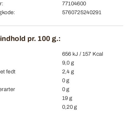
r:
77104600
gkode:
5760725240291
ndhold pr. 100 g.:
656 kJ / 157 Kcal
9,0 g
et fedt
2,4 g
0 g
erarter
0 g
19 g
0,20 g