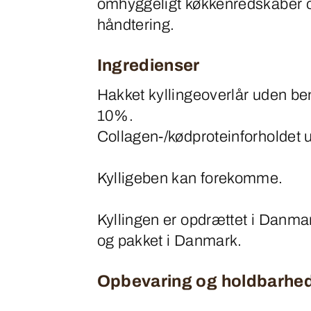
omhyggeligt køkkenredskaber 
håndtering.
Ingredienser
Hakket kyllingeoverlår uden be
10%.
Collagen-/kødproteinforholdet
Kylligeben kan forekomme.
Kyllingen er opdrættet i Danma
og pakket i Danmark.
Opbevaring og holdbarhe