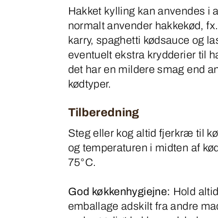
Hakket kylling kan anvendes i al
normalt anvender hakkekød, fx. f
karry, spaghetti kødsauce og la
eventuelt ekstra krydderier til 
det har en mildere smag end a
kødtyper.
Tilberedning
Steg eller kog altid fjerkræ til k
og temperaturen i midten af k
75°C.
God køkkenhygiejne:
Hold altid
emballage adskilt fra andre ma