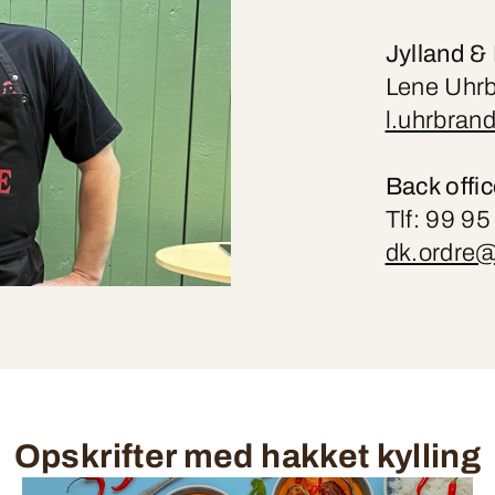
Jylland &
Lene Uhrb
l.uhrbran
Back offi
Tlf: 99 9
dk.ordre@
Opskrifter med hakket kylling