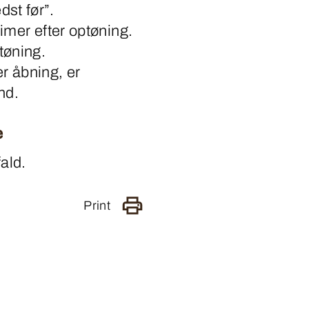
st før”.
imer efter optøning.
tøning.
r åbning, er
nd.
e
fald.
Print