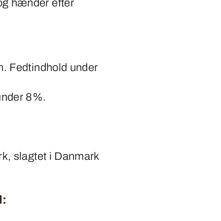
og hænder efter
n. Fedtindhold under
 under 8%.
rk, slagtet i Danmark
d: