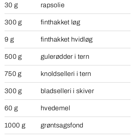
30 g
rapsolie
300 g
finthakket løg
9 g
finthakket hvidløg
500 g
gulerødder i tern
750 g
knoldselleri i tern
300 g
bladselleri i skiver
60 g
hvedemel
1000 g
grøntsagsfond