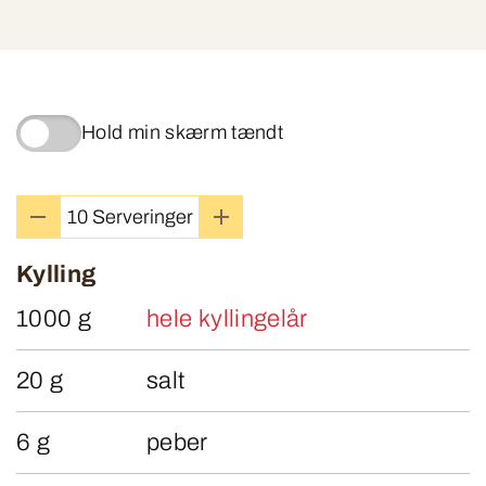
Hold min skærm tændt
Kylling
1000 g
hele kyllingelår
20 g
salt
6 g
peber