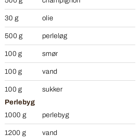
500 g
champignon
30 g
olie
500 g
perleløg
100 g
smør
100 g
vand
100 g
sukker
Perlebyg
1000 g
perlebyg
1200 g
vand