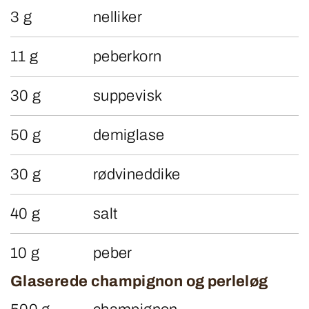
3 g
nelliker
11 g
peberkorn
30 g
suppevisk
50 g
demiglase
30 g
rødvineddike
40 g
salt
10 g
peber
Glaserede champignon og perleløg