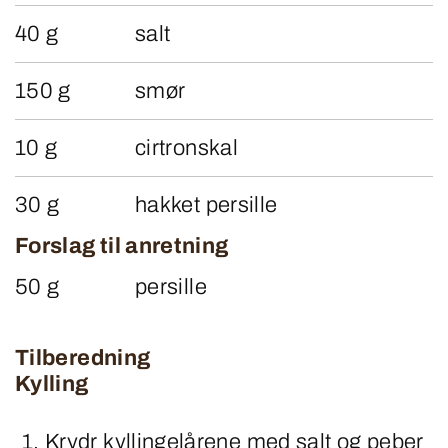
40 g
salt
150 g
smør
10 g
cirtronskal
30 g
hakket persille
Forslag til anretning
50 g
persille
Tilberedning
Kylling
Krydr kyllingelårene med salt og peber