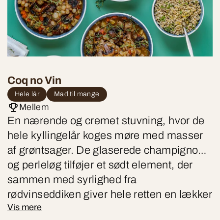
Coq no Vin
Hele lår
Mad til mange
Mellem
En nærende og cremet stuvning, hvor de
hele kyllingelår koges møre med masser
af grøntsager. De glaserede champignon
og perleløg tilføjer et sødt element, der
sammen med syrlighed fra
rødvinseddiken giver hele retten en lækker
Vis mere
balance.