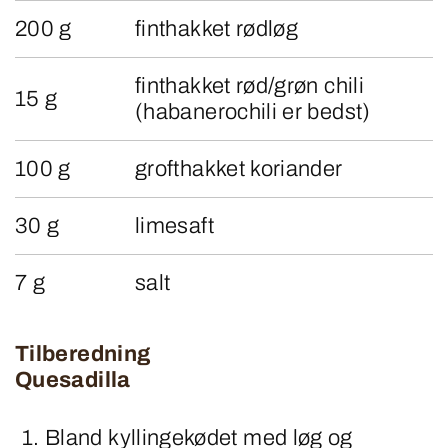
200 g
finthakket rødløg
finthakket rød/grøn chili
15 g
(habanerochili er bedst)
100 g
grofthakket koriander
30 g
limesaft
7 g
salt
Tilberedning
Quesadilla
Bland kyllingekødet med løg og