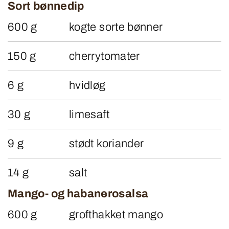
Sort bønnedip
600 g
kogte sorte bønner
150 g
cherrytomater
6 g
hvidløg
30 g
limesaft
9 g
stødt koriander
14 g
salt
Mango- og habanerosalsa
600 g
grofthakket mango