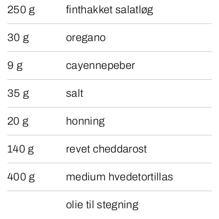
250 g
finthakket salatløg
30 g
oregano
9 g
cayennepeber
35 g
salt
20 g
honning
140 g
revet cheddarost
400 g
medium hvedetortillas
olie til stegning