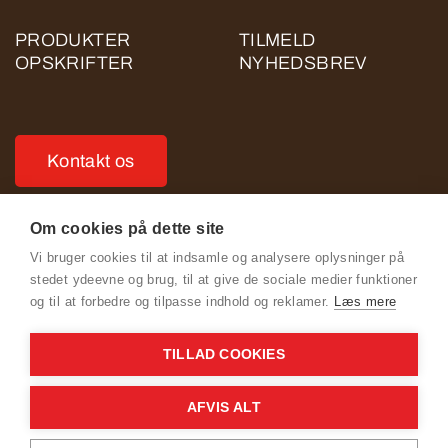
PRODUKTER
TILMELD
OPSKRIFTER
NYHEDSBREV
Kontakt os
Om cookies på dette site
Vi bruger cookies til at indsamle og analysere oplysninger på
stedet ydeevne og brug, til at give de sociale medier funktioner
Se Fødevarestyrelsens smiley-rapporter
og til at forbedre og tilpasse indhold og reklamer.
Læs mere
Cookie- og Privatlivspolitik for ROSE POULTRY (ligger på
TILLAD COOKIES
rosekylling.dk)
Adfærdskodeks for ROSE POULTRY
AFVIS ALT
General Terms & Conditions